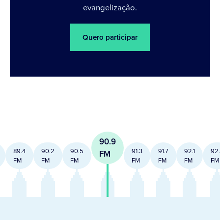
evangelização.
Quero participar
90.9
89.4
90.2
90.5
91.3
91.7
92.1
92
FM
FM
FM
FM
FM
FM
FM
FM