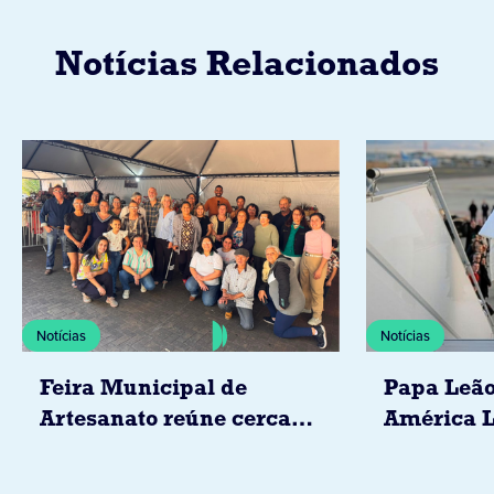
Notícias Relacionados
Notícias
Notícias
Feira Municipal de
Papa Leão
Artesanato reúne cerca
América L
de 20 expositores neste
novembro,
sábado em Jacarezinho
Uruguai, 