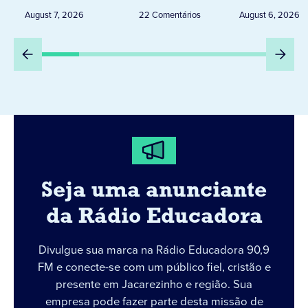
Peru
August 7, 2026
22 Comentários
August 6, 2026
Seja uma anunciante
da Rádio Educadora
Divulgue sua marca na Rádio Educadora 90,9
FM e conecte-se com um público fiel, cristão e
presente em Jacarezinho e região. Sua
empresa pode fazer parte desta missão de