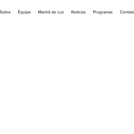
Sobre
Equipe
Manhã de Luz
Notícias
Programas
Contat
denação Sacerdotal
iácono Jone Bonil
9 de Março, aconteceu às 15h no Ginásio de Esportes Naim Nicol
ordenação Sacerdotal do diácono Jone Bonilha. A...