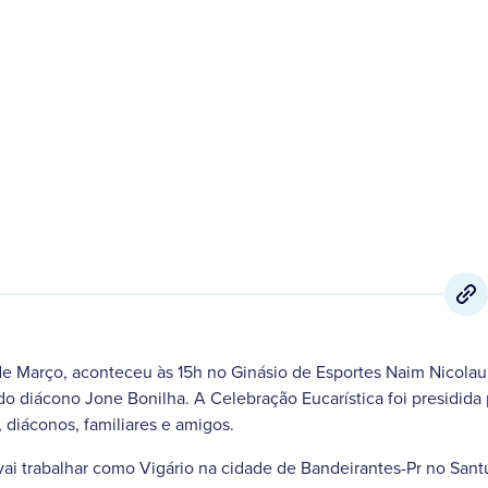
9 de Março
,
2019
de Março, aconteceu às 15h no Ginásio de Esportes Naim Nicolau
o diácono Jone Bonilha. A Celebração Eucarística foi presidid
 diáconos, familiares e amigos.
ai trabalhar como Vigário na cidade de Bandeirantes-Pr no Sant