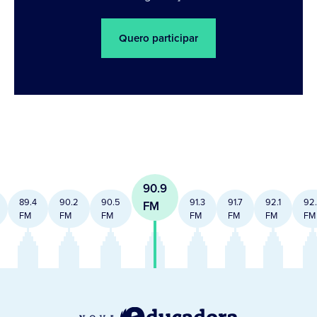
Quero participar
90.9
89.4
90.2
90.5
91.3
91.7
92.1
92
FM
FM
FM
FM
FM
FM
FM
FM