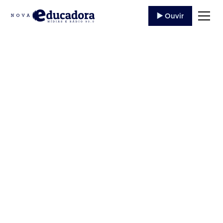
▶️ Ouvir
18 TERÇO DA
DIVINA
MISERICÓRDIA –
29/05/2020
Ouça o programa '18 TERÇO DA DIVINA
MISERICÓRDIA' da Rádio Educadora Jacarezinho
de 29/05/2020, trazendo evangelização e
conteúdo católico.
31 de Maio
,
2020