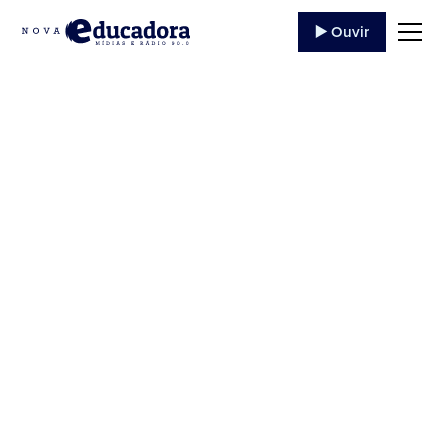
▶️ Ouvir
20 Terço da Divina
Misericórdia -
12/06/2020
Ouça o programa '20 Terço da Divina Misericórdia -
12/06/2020' da Rádio Educadora Jacarezinho de ,
trazendo evangelização e conteúdo católico.
13 de Junho
,
2020