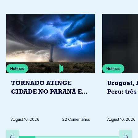
Notícias
Notícias
TORNADO ATINGE
Uruguai, 
CIDADE NO PARANÁ E
Peru: três
DEIXA 20 FAMÍLIAS
Igrejas q
DESALOJADAS NA ZONA
Leão XIV
RURAL
August 10, 2026
22 Comentários
August 10, 2026