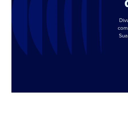
Div
com 
Sua