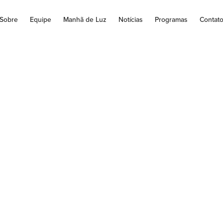
Sobre
Equipe
Manhã de Luz
Notícias
Programas
Contat
1 TERÇO DA DIVI
RICÓRDIA – 19/06
1 TERÇO DA DIVINA MISERICÓRDIA' da Rádio Educadora Jacarez
trazendo evangelização e conteúdo católico.