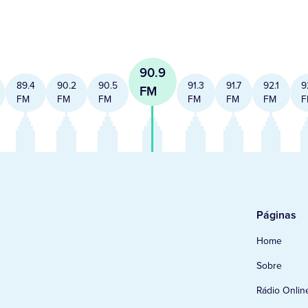
90.9
89.4
90.2
90.5
91.3
91.7
92.1
9
FM
FM
FM
FM
FM
FM
FM
F
Páginas
Home
Sobre
Rádio Onlin