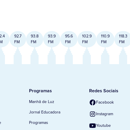
2.4
92.7
93.8
93.9
95.6
102.9
110.9
118.3
M
FM
FM
FM
FM
FM
FM
FM
Programas
Redes Sociais
Manhã de Luz
Facebook
Jornal Educadora
Instagram
e
Programas
Youtube