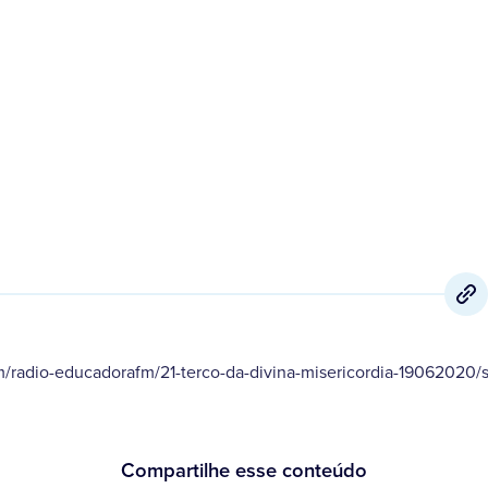
19 de Junho
,
2020
m/radio-educadorafm/21-terco-da-divina-misericordia-1906202
Compartilhe esse conteúdo