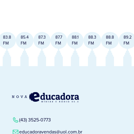
83.8
85.4
87.3
87.7
88.1
88.3
88.8
89.2
FM
FM
FM
FM
FM
FM
FM
FM
(43) 3525-0773
educadoravendas@uol.com.br