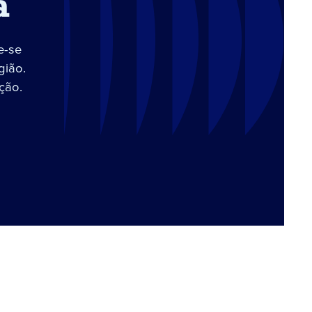
a
e-se
gião.
ção.