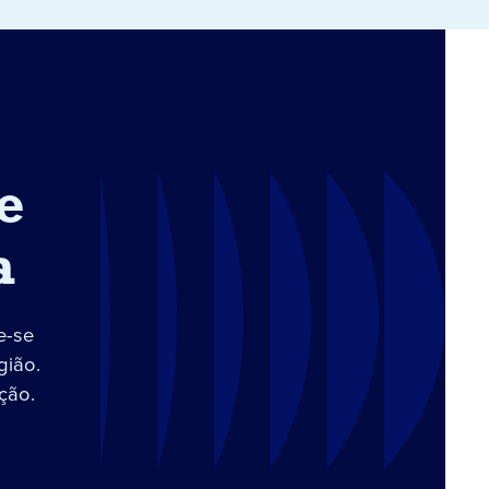
e
a
e-se
gião.
ção.