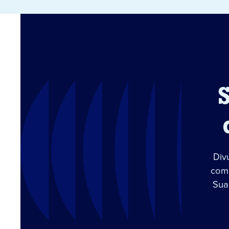
Div
com 
Sua