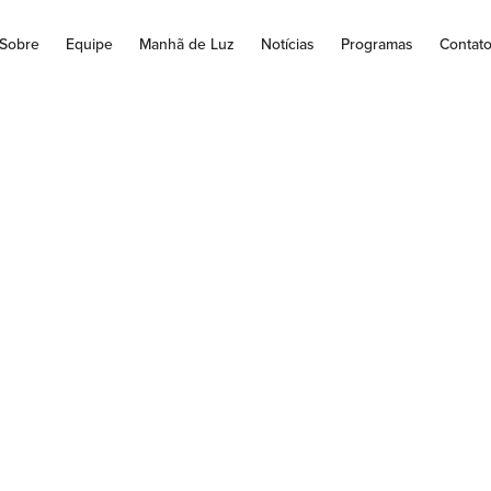
Sobre
Equipe
Manhã de Luz
Notícias
Programas
Contat
 BISPOS DE RECE
EAÇÃO SE ENCON
EM BRASÍLIA PAR
APROFUNDAR O