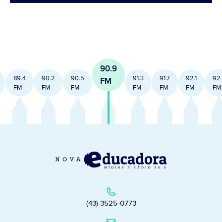
90.9
89.4
90.2
90.5
91.3
91.7
92.1
92
FM
FM
FM
FM
FM
FM
FM
FM
(43) 3525-0773