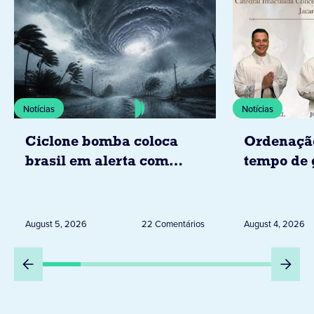
Notícias
Notícias
Ciclone bomba coloca
Ordenaçã
brasil em alerta com
tempo de 
tempestades, ventos e
Diocese d
granizo previstos entre os
dias 6 e 8 de agosto
August 5, 2026
22 Comentários
August 4, 2026