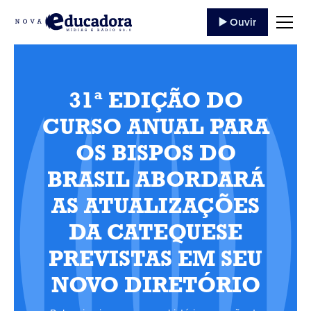
▶️ Ouvir
31ª EDIÇÃO DO
CURSO ANUAL PARA
OS BISPOS DO
BRASIL ABORDARÁ
AS ATUALIZAÇÕES
DA CATEQUESE
PREVISTAS EM SEU
NOVO DIRETÓRIO