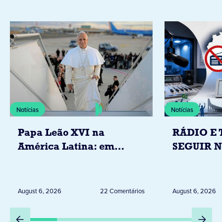
Notícias
Notícias
Papa Leão XVI na
RÁDIO E 
América Latina: em
SEGUIR 
novembro, visitará
RESTRIÇ
Uruguai, Argentina e
ELEITORA
Peru
DESTA Q
August 6, 2026
22 Comentários
August 6, 2026
DIA 6