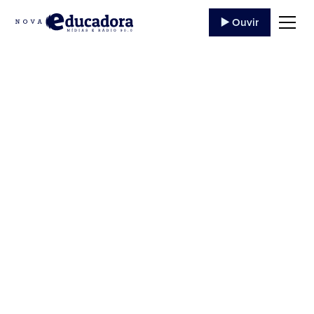
▶️ Ouvir
32 TERÇO DA
DIVINA
MISERICÓRDIA –
04/09/2020
Ouça o programa '32 TERÇO DA DIVINA
MISERICÓRDIA' da Rádio Educadora Jacarezinho
de 04/09/2020, trazendo evangelização e
conteúdo católico.
6 de Setembro
,
2020