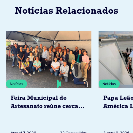
Notícias Relacionados
Notícias
Notícias
Feira Municipal de
Papa Leão
Artesanato reúne cerca
América L
de 20 expositores neste
novembro,
sábado em Jacarezinho
Uruguai, 
Peru
August 7, 2026
22 Comentários
August 6, 2026