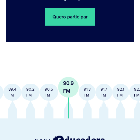
Quero participar
90.9
89.4
90.2
90.5
91.3
91.7
92.1
92
FM
FM
FM
FM
FM
FM
FM
FM