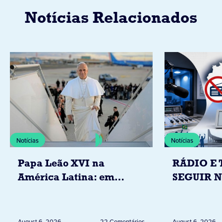
Notícias Relacionados
Notícias
Notícias
Papa Leão XVI na
RÁDIO E 
América Latina: em
SEGUIR 
novembro, visitará
RESTRIÇ
Uruguai, Argentina e
ELEITORA
Peru
DESTA Q
August 6, 2026
22 Comentários
August 6, 2026