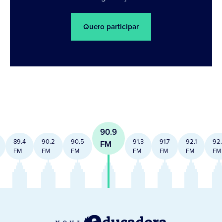
Quero participar
90.9
89.4
90.2
90.5
91.3
91.7
92.1
92
FM
FM
FM
FM
FM
FM
FM
FM