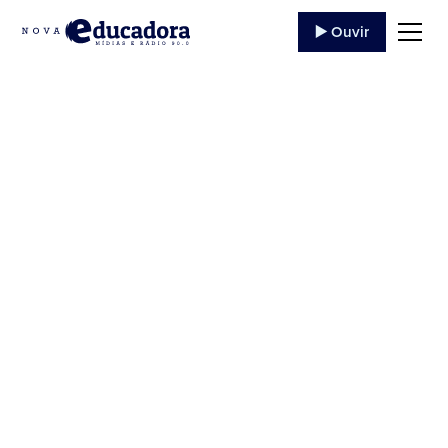
▶️ Ouvir
33 TERÇO DA
DIVINA
MISERICÓRDIA –
11/09/2020
Ouça o programa '33 TERÇO DA DIVINA
MISERICÓRDIA' da Rádio Educadora Jacarezinho
de 11/09/2020, trazendo evangelização e conteúdo
católico.
11 de Setembro
,
2020