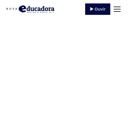
▶️ Ouvir
36 TERÇO DA
DIVINA
MISERICÓRDIA –
02/10/2020
Ouça o programa '36 TERÇO DA DIVINA
MISERICÓRDIA' da Rádio Educadora Jacarezinho
de 02/10/2020, trazendo evangelização e
conteúdo católico.
2 de Outubro
,
2020