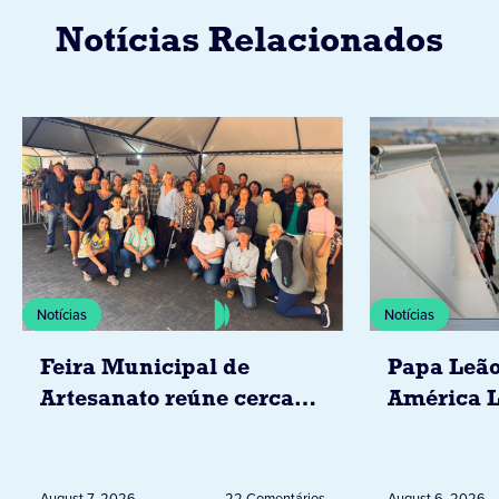
Notícias Relacionados
Notícias
Notícias
Feira Municipal de
Papa Leão
Artesanato reúne cerca
América L
de 20 expositores neste
novembro,
sábado em Jacarezinho
Uruguai, 
Peru
August 7, 2026
22 Comentários
August 6, 2026