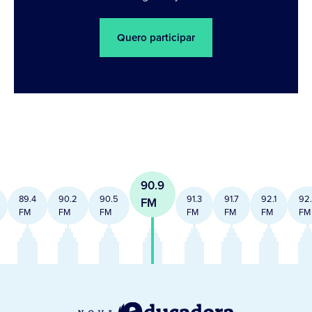
Quero participar
90.9
89.4
90.2
90.5
91.3
91.7
92.1
92
FM
FM
FM
FM
FM
FM
FM
FM