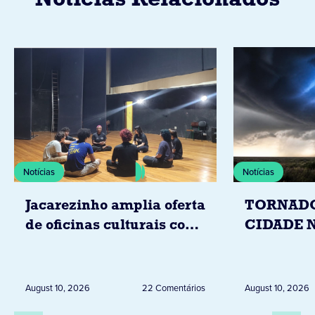
Notícias Relacionados
Notícias
Notícias
Jacarezinho amplia oferta
TORNADO
de oficinas culturais com
CIDADE 
novo programa de
DEIXA 20
formação artística
DESALOJ
RURAL
August 10, 2026
22 Comentários
August 10, 2026