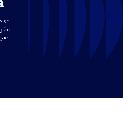
a
e-se
gião.
ção.