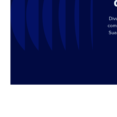
Div
com 
Sua