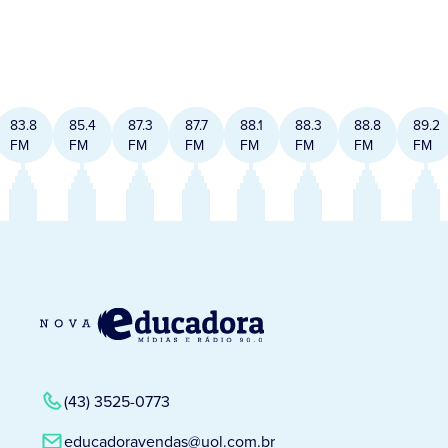
83.8
85.4
87.3
87.7
88.1
88.3
88.8
89.2
FM
FM
FM
FM
FM
FM
FM
FM
(43) 3525-0773
educadoravendas@uol.com.br