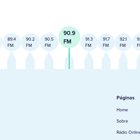
90.9
89.4
90.2
90.5
91.3
91.7
92.1
9
FM
FM
FM
FM
FM
FM
FM
F
Páginas
Home
Sobre
Rádio Onlin