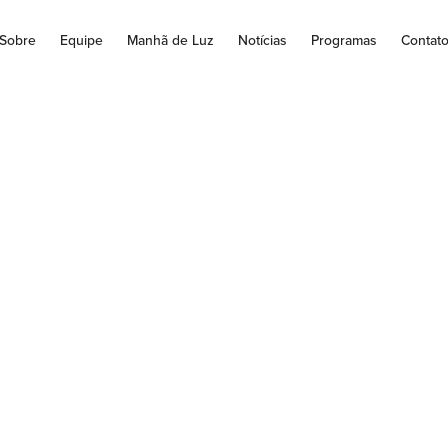
Sobre
Equipe
Manhã de Luz
Notícias
Programas
Contat
ROGRAMA ESPAÇO 
– 05/09/2020
PROGRAMA ESPAÇO DA FÉ' da Rádio Educadora Jacarezinho de
evangelização e conteúdo católico.