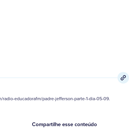
6 de Setembro
,
2020
/radio-educadorafm/padre-jefferson-parte-1-dia-05-09.
Compartilhe esse conteúdo