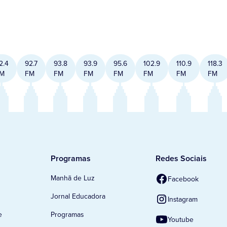
2.4
92.7
93.8
93.9
95.6
102.9
110.9
118.3
M
FM
FM
FM
FM
FM
FM
FM
Programas
Redes Sociais
Manhã de Luz
Facebook
Jornal Educadora
Instagram
e
Programas
Youtube