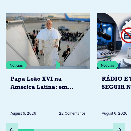
Notícias
Notícias
Papa Leão XVI na
RÁDIO E 
América Latina: em
SEGUIR 
novembro, visitará
RESTRIÇ
Uruguai, Argentina e
ELEITORA
Peru
DESTA Q
August 6, 2026
22 Comentários
August 6, 2026
DIA 6