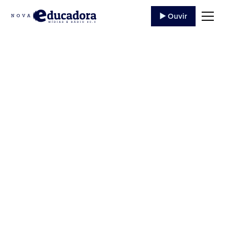
▶️ Ouvir
50 PROGRAMA
ESPAÇO DA FÉ –
05/09/2020
Ouça o programa '50 PROGRAMA ESPAÇO DA FÉ'
da Rádio Educadora Jacarezinho de 05/09/2020,
trazendo evangelização e conteúdo católico.
15 de Setembro
,
2020