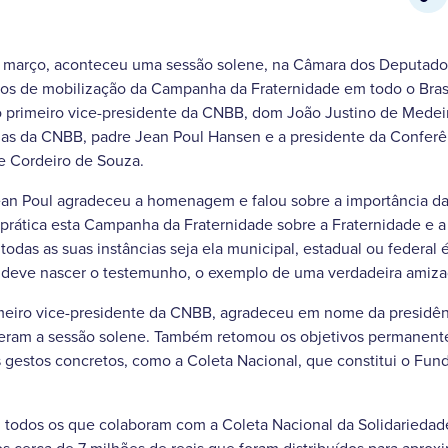
de março, aconteceu uma sessão solene, na Câmara dos Deputados
 de mobilização da Campanha da Fraternidade em todo o Brasi
o primeiro vice-presidente da CNBB, dom João Justino de Medeiro
s da CNBB, padre Jean Poul Hansen e a presidente da Conferên
ne Cordeiro de Souza.
ean Poul agradeceu a homenagem e falou sobre a importância da 
prática esta Campanha da Fraternidade sobre a Fraternidade e a
todas as suas instâncias seja ela municipal, estadual ou federal 
 deve nascer o testemunho, o exemplo de uma verdadeira amizade
meiro vice-presidente da CNBB, agradeceu em nome da presidên
eram a sessão solene. Também retomou os objetivos permanen
s gestos concretos, como a Coleta Nacional, que constitui o Fun
todos os que colaboram com a Coleta Nacional da Solidarieda