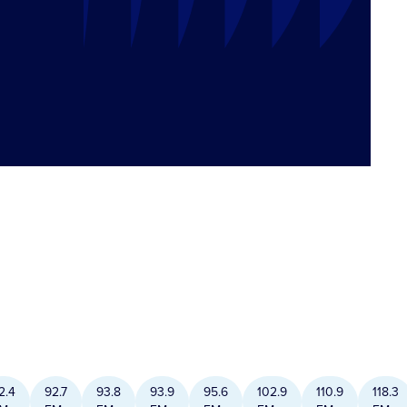
2.4
92.7
93.8
93.9
95.6
102.9
110.9
118.3