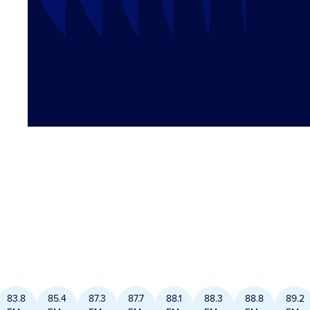
83.8
85.4
87.3
87.7
88.1
88.3
88.8
89.2