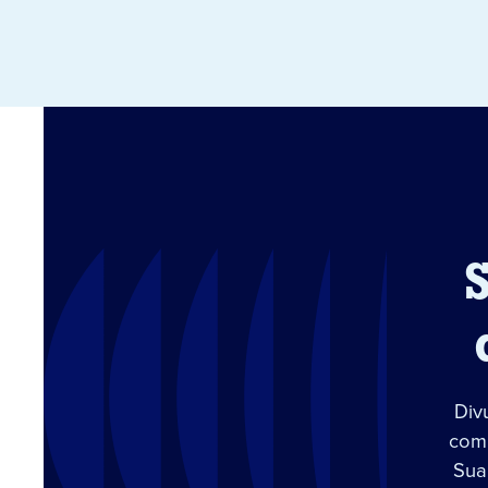
Div
com 
Sua