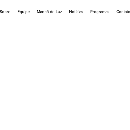
Sobre
Equipe
Manhã de Luz
Notícias
Programas
Contat
ANOS DA CAMPANH
RATERNIDADE SÃ
NAGEADOS EM S
LENE NA CÂMARA 