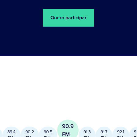
Quero participar
90.9
89.4
90.2
90.5
91.3
91.7
92.1
9
FM