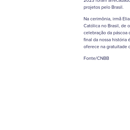
2023 foram arrecadado
projetos pelo Brasil.
Na cerimônia, irmã Eli
Católica no Brasil, d
celebração da páscoa d
final da nossa história
oferece na gratuitade
Fonte/CNBB