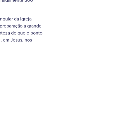
oximadamente 300
ngular da Igreja
 preparação a grande
erteza de que o ponto
i, em Jesus, nos