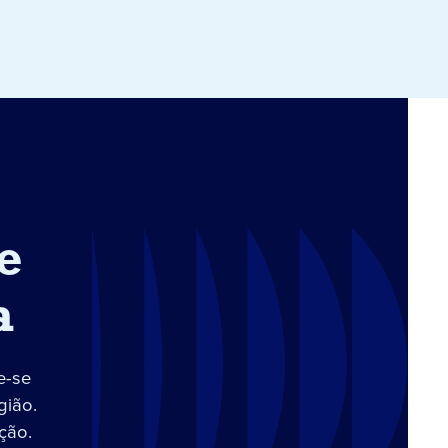
e
a
e-se
gião.
ção.