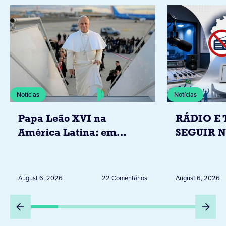
Notícias
Notícias
Papa Leão XVI na
RÁDIO E 
América Latina: em
SEGUIR 
novembro, visitará
RESTRIÇ
Uruguai, Argentina e
ELEITORA
Peru
DESTA Q
August 6, 2026
22 Comentários
August 6, 2026
DIA 6