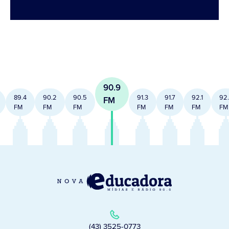
90.9
89.4
90.2
90.5
91.3
91.7
92.1
92
FM
FM
FM
FM
FM
FM
FM
FM
(43) 3525-0773