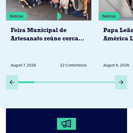
Notícias
Notícias
Feira Municipal de
Papa Leão
Artesanato reúne cerca
América L
de 20 expositores neste
novembro,
sábado em Jacarezinho
Uruguai, 
Peru
August 7, 2026
22 Comentários
August 6, 2026