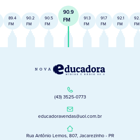
90.9
89.4
90.2
90.5
91.3
91.7
92.1
92
FM
FM
FM
FM
FM
FM
FM
FM
(43) 3525-0773
educadoravendas@uol.com.br
Rua Antônio Lemos, 807, Jacarezinho - PR