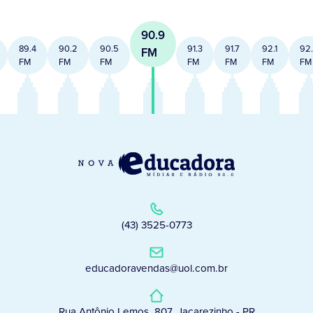
90.9
89.4
90.2
90.5
91.3
91.7
92.1
92
FM
FM
FM
FM
FM
FM
FM
FM
(43) 3525-0773
educadoravendas@uol.com.br
Rua Antônio Lemos, 807, Jacarezinho - PR