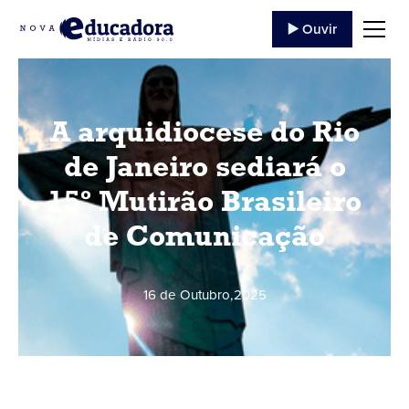
▶️ Ouvir
A arquidiocese do Rio
de Janeiro sediará o
15º Mutirão Brasileiro
de Comunicação
16 de Outubro
,
2025