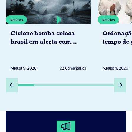
Notícias
Notícias
Ciclone bomba coloca
Ordenaçã
brasil em alerta com
tempo de 
tempestades, ventos e
Diocese d
granizo previstos entre os
dias 6 e 8 de agosto
August 5, 2026
22 Comentários
August 4, 2026