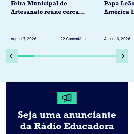
Feira Municipal de
Papa Leão
Artesanato reúne cerca
América L
de 20 expositores neste
novembro,
sábado em Jacarezinho
Uruguai, 
Peru
August 7, 2026
22 Comentários
August 6, 2026
Seja uma anunciante
da Rádio Educadora