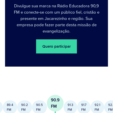
Divulgue sua marca na Rádio Educadora 90,9
FM e conecte-se com um público fiel, cristão e
presente em Jacarezinho e região. Sua
empresa pode fazer parte desta missão de
evangelização.
Quero participar
90.9
89.4
90.2
90.5
91.3
91.7
92.1
92
FM
FM
FM
FM
FM
FM
FM
FM