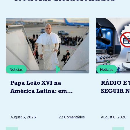
Notícias
Notícias
Papa Leão XVI na
RÁDIO E 
América Latina: em
SEGUIR 
novembro, visitará
RESTRIÇ
Uruguai, Argentina e
ELEITORA
Peru
DESTA Q
August 6, 2026
22 Comentários
August 6, 2026
DIA 6