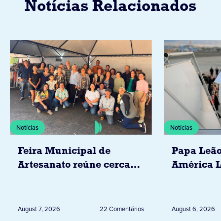
Notícias Relacionados
Notícias
Notícias
Feira Municipal de
Papa Leão
Artesanato reúne cerca
América L
de 20 expositores neste
novembro,
sábado em Jacarezinho
Uruguai, 
Peru
August 7, 2026
22 Comentários
August 6, 2026