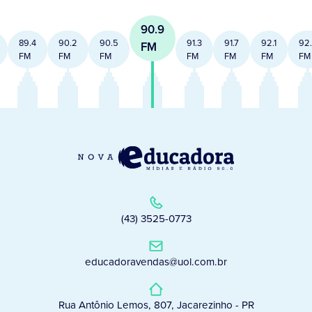
90.9
89.4
90.2
90.5
91.3
91.7
92.1
92
FM
FM
FM
FM
FM
FM
FM
FM
(43) 3525-0773
educadoravendas@uol.com.br
Rua Antônio Lemos, 807, Jacarezinho - PR