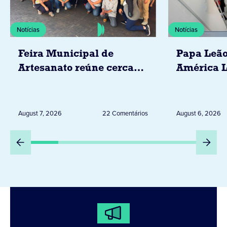
Notícias
Notícias
Feira Municipal de
Papa Leão
Artesanato reúne cerca
América L
de 20 expositores neste
novembro,
sábado em Jacarezinho
Uruguai, 
Peru
August 7, 2026
22 Comentários
August 6, 2026