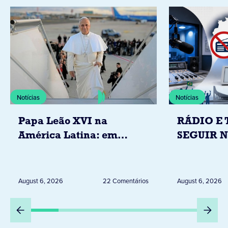
Notícias
Notícias
Papa Leão XVI na
RÁDIO E 
América Latina: em
SEGUIR 
novembro, visitará
RESTRIÇ
Uruguai, Argentina e
ELEITORA
Peru
DESTA Q
August 6, 2026
22 Comentários
August 6, 2026
DIA 6