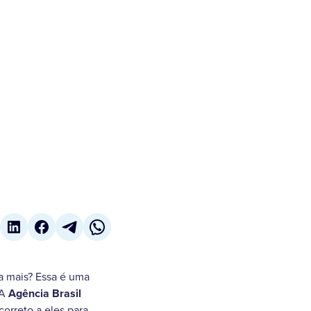
a mais? Essa é uma
 A
Agência Brasil
orreto a eles para