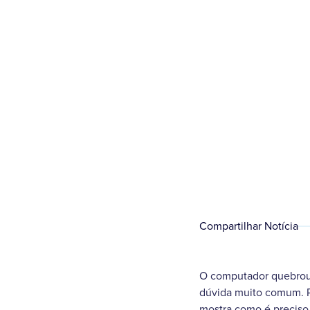
Compartilhar Notícia
O computador quebrou 
dúvida muito comum. Po
mostra como é preciso 