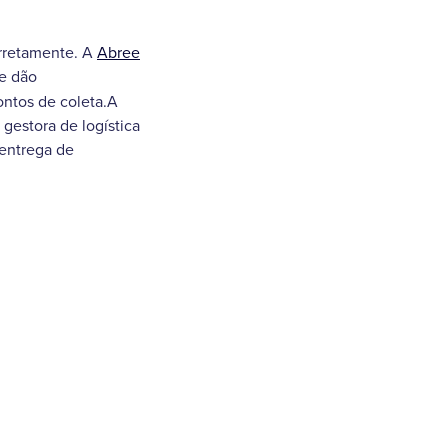
corretamente. A
Abree
 e dão
ntos de coleta.A
 gestora de logística
 entrega de