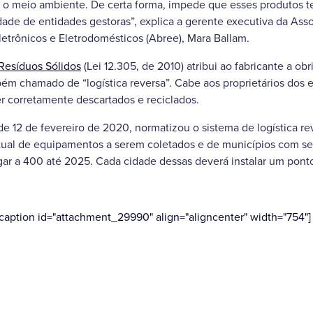
 o meio ambiente. De certa forma, impede que esses produtos 
idade de entidades gestoras”, explica a gerente executiva da Asso
etrônicos e Eletrodomésticos (Abree), Mara Ballam.
 Resíduos Sólidos
(Lei 12.305, de 2010) atribui ao fabricante a ob
ém chamado de “logística reversa”. Cabe aos proprietários dos
r corretamente descartados e reciclados.
 de 12 de fevereiro de 2020, normatizou o sistema de logística rev
ual de equipamentos a serem coletados e de municípios com ser
gar a 400 até 2025. Cada cidade dessas deverá instalar um pont
[caption id="attachment_29990" align="aligncenter" width="754"]