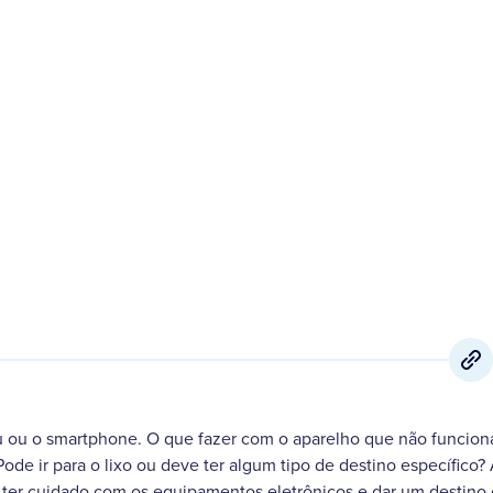
17 de Maio
,
2021
ou o smartphone. O que fazer com o aparelho que não funcion
de ir para o lixo ou deve ter algum tipo de destino específico?
ter cuidado com os equipamentos eletrônicos e dar um destino c