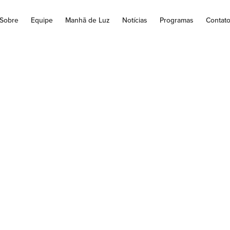
Sobre
Equipe
Manhã de Luz
Notícias
Programas
Contat
ia Brasil explica: 
escarte correto do 
eletrônico
u ou o smartphone. O que fazer com o aparelho que não funci
dúvida muito comum. Pode ir para...