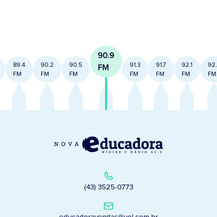
90.9
89.4
90.2
90.5
91.3
91.7
92.1
92
FM
FM
FM
FM
FM
FM
FM
FM
(43) 3525-0773