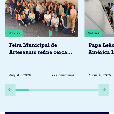
Notícias
Notícias
Feira Municipal de
Papa Leão
Artesanato reúne cerca
América L
de 20 expositores neste
novembro,
sábado em Jacarezinho
Uruguai, 
Peru
August 7, 2026
22 Comentários
August 6, 2026