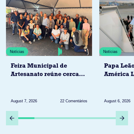
Notícias
Notícias
Feira Municipal de
Papa Leão
Artesanato reúne cerca
América L
de 20 expositores neste
novembro,
sábado em Jacarezinho
Uruguai, 
Peru
August 7, 2026
22 Comentários
August 6, 2026