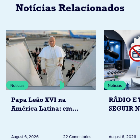
Notícias Relacionados
Notícias
Notícias
Papa Leão XVI na
RÁDIO E 
América Latina: em
SEGUIR 
novembro, visitará
RESTRIÇ
Uruguai, Argentina e
ELEITORA
Peru
DESTA Q
August 6, 2026
22 Comentários
August 6, 2026