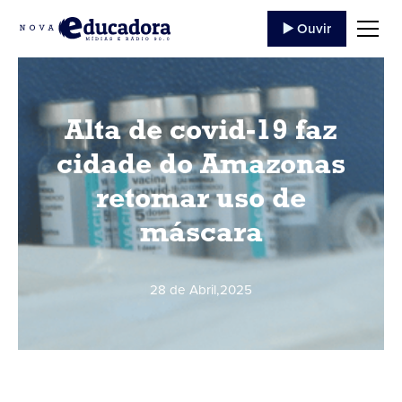
▶️ Ouvir
Alta de covid-19 faz
cidade do Amazonas
retomar uso de
máscara
28 de Abril
,
2025