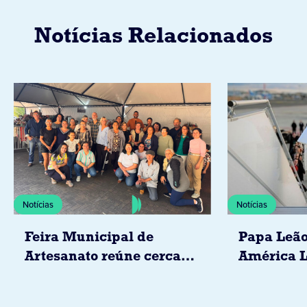
Notícias Relacionados
Notícias
Notícias
Feira Municipal de
Papa Leão
Artesanato reúne cerca
América L
de 20 expositores neste
novembro,
sábado em Jacarezinho
Uruguai, 