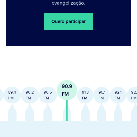
evangelização.
Quero participar
90.9
89.4
90.2
90.5
91.3
91.7
92.1
92
FM
FM
FM
FM
FM
FM
FM
FM