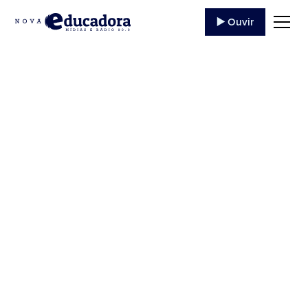
▶️ Ouvir
Aniversário
Sacerdotal do Pe. Eric
Simon
A Rádio Educadora parabeniza seu Gerente Pe.
Eric Simon por seus dois anos de vida Sacerdotal!
Parabéns Padre Eric, que Nossa Senhora
Imaculada Conceição o...
21 de Abril
,
2020