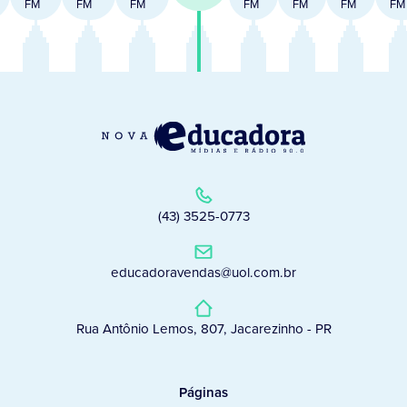
FM
FM
FM
FM
FM
FM
FM
(43) 3525-0773
educadoravendas@uol.com.br
Rua Antônio Lemos, 807, Jacarezinho - PR
Páginas