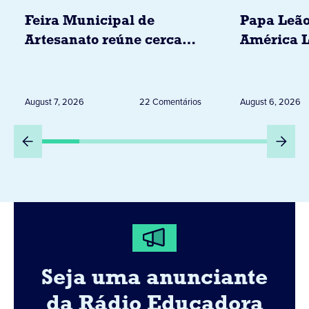
Feira Municipal de
Papa Leão
Artesanato reúne cerca
América L
de 20 expositores neste
novembro,
sábado em Jacarezinho
Uruguai, 
Peru
August 7, 2026
22 Comentários
August 6, 2026
Seja uma anunciante
da Rádio Educadora