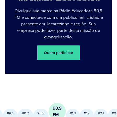
Divulgue sua marca na Rádio Educadora 90,9
FM e conecte-se com um público fiel, cristão e
presente em Jacarezinho e região. Sua
empresa pode fazer parte desta missão de
evangelização.
Quero participar
90.9
89.4
90.2
90.5
91.3
91.7
92.1
92
FM