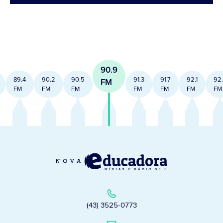
90.9
89.4
90.2
90.5
91.3
91.7
92.1
92
FM
FM
FM
FM
FM
FM
FM
FM
(43) 3525-0773