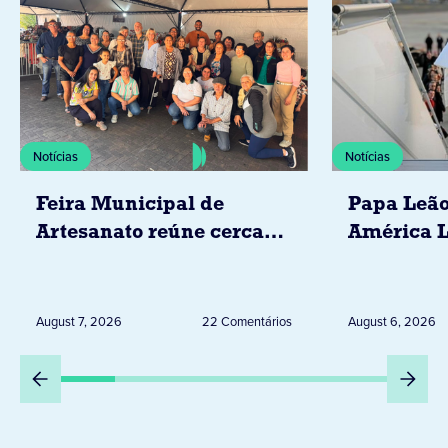
Notícias
Notícias
Feira Municipal de
Papa Leão
Artesanato reúne cerca
América L
de 20 expositores neste
novembro,
sábado em Jacarezinho
Uruguai, 
Peru
August 7, 2026
22 Comentários
August 6, 2026