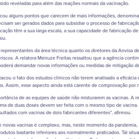
sido reveladas para além das reações normais da vacinação.
cou alguns pontos que carecem de mais informações, denomina
recisam ser gerados dados para subsidiar o processo de fabricaç
icação têm a sua larga escala, a sua capacidade de fabricação de 
ou.
representantes da área técnica quanto os diretores da Anvisa d
riscos. A relatora Meiruze Freitas ressaltou que a agência conti
 poderá demandar novas informações ou medidas de mitigação de
acou o fato dos estudos clínicos não terem analisado a eficácia 
us. Assim, esse aspecto ainda está carente de comprovação por n
ortância de as equipes de saúde não misturarem as vacinas. A 
ma de duas doses devem ser feita com o mesmo tipo de vacina. 
sultados com vacinas de dois fabricantes diferentes”, afirmou.
 novas vacinas é complexo, mas, neste momento da pandemia, a
dutos bastante inferiores aos normalmente praticados. Tal situ