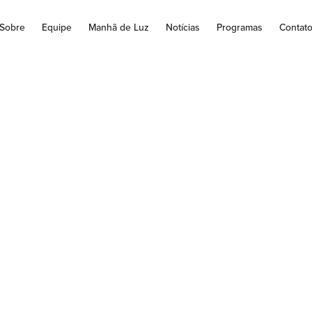
Sobre
Equipe
Manhã de Luz
Notícias
Programas
Contat
a aprova autorizaçã
mergencial da vac
Janssen
dquiriu 38 milhões de doses do imunizante A Agência Nacional de
(Anvisa) aprovou a autorização temporária para uso, em caráter...