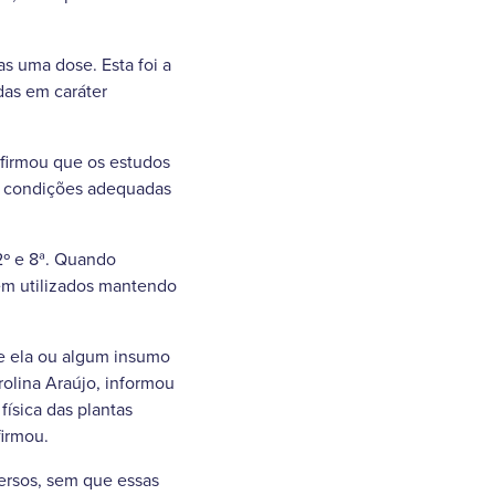
s uma dose. Esta foi a
das em caráter
firmou que os estudos
as condições adequadas
º e 8ª. Quando
rem utilizados mantendo
de ela ou algum insumo
rolina Araújo, informou
física das plantas
firmou.
ersos, sem que essas