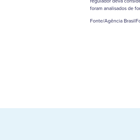
regulador deva conside
foram analisados de fo
Fonte/Agência BrasilF