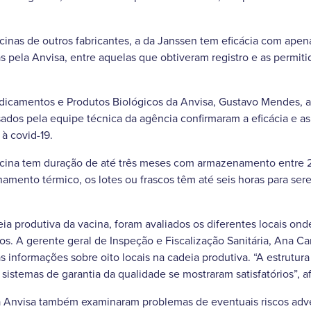
inas de outros fabricantes, a da Janssen tem eficácia com apena
s pela Anvisa, entre aquelas que obtiveram registro e as permiti
dicamentos e Produtos Biológicos da Anvisa, Gustavo Mendes, a
ados pela equipe técnica da agência confirmaram a eficácia e 
à covid-19.
ina tem duração de até três meses com armazenamento entre 2
namento térmico, os lotes ou frascos têm até seis horas para se
eia produtiva da vacina, foram avaliados os diferentes locais on
s. A gerente geral de Inspeção e Fiscalização Sanitária, Ana Ca
informações sobre oito locais na cadeia produtiva. “A estrutura 
s sistemas de garantia da qualidade se mostraram satisfatórios”, a
a Anvisa também examinaram problemas de eventuais riscos adv