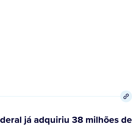
1 de Abril
,
2021
deral já adquiriu 38 milhões d
e