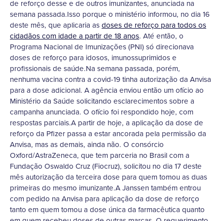
de reforço desse e de outros imunizantes, anunciada na
semana passada.Isso porque o ministério informou, no dia 16
deste mês, que aplicaria as
doses de reforço para todos os
cidadãos com idade a partir de 18 anos
. Até então, o
Programa Nacional de Imunizações (PNI) só direcionava
doses de reforço para idosos, imunossuprimidos e
profissionais de saúde.Na semana passada, porém,
nenhuma vacina contra a covid-19 tinha autorização da Anvisa
para a dose adicional. A agência enviou então um ofício ao
Ministério da Saúde solicitando esclarecimentos sobre a
campanha anunciada. O ofício foi respondido hoje, com
respostas parciais.A partir de hoje, a aplicação da dose de
reforço da Pfizer passa a estar ancorada pela permissão da
Anvisa, mas as demais, ainda não. O consórcio
Oxford/AstraZeneca, que tem parceria no Brasil com a
Fundação Oswaldo Cruz (Fiocruz), solicitou no dia 17 deste
mês autorização da terceira dose para quem tomou as duas
primeiras do mesmo imunizante.A Janssen também entrou
com pedido na Anvisa para aplicação da dose de reforço
tanto em quem tomou a dose única da farmacêutica quanto
em quem recebeu doses de outras marcas. O requerimento