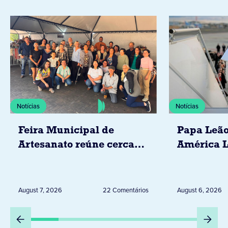
Notícias
Notícias
Feira Municipal de
Papa Leão
Artesanato reúne cerca
América L
de 20 expositores neste
novembro,
sábado em Jacarezinho
Uruguai, 
Peru
August 7, 2026
22 Comentários
August 6, 2026