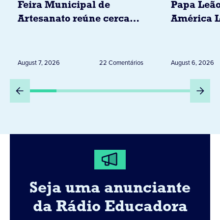
Feira Municipal de
Papa Leão
Artesanato reúne cerca
América L
de 20 expositores neste
novembro,
sábado em Jacarezinho
Uruguai, 
Peru
August 7, 2026
22 Comentários
August 6, 2026
Seja uma anunciante
da Rádio Educadora