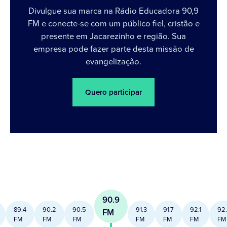
Divulgue sua marca na Rádio Educadora 90,9
FM e conecte-se com um público fiel, cristão e
presente em Jacarezinho e região. Sua
empresa pode fazer parte desta missão de
evangelização.
Quero participar
90.9
89.4
90.2
90.5
91.3
91.7
92.1
92
FM
FM
FM
FM
FM
FM
FM
FM