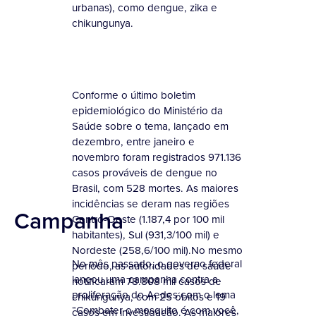
urbanas), como dengue, zika e
chikungunya.
Conforme o último boletim
epidemiológico do Ministério da
Saúde sobre o tema, lançado em
dezembro, entre janeiro e
novembro foram registrados 971.136
casos prováveis de dengue no
Brasil, com 528 mortes. As maiores
incidências se deram nas regiões
Campanha
Centro-Oeste (1.187,4 por 100 mil
habitantes), Sul (931,3/100 mil) e
Nordeste (258,6/100 mil).No mesmo
No mês passado, o governo federal
período, as autoridades de saúde
lançou uma campanha contra a
notificaram 78.808 mil casos de
proliferação do Aedes com o lema
chikungunya, com 25 óbitos e 19
“Combater o mosquito é com você,
casos em investigação. As maiores