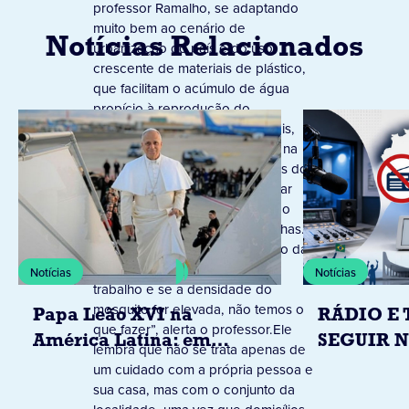
professor Ramalho, se adaptando
muito bem ao cenário de
Notícias Relacionados
urbanização do país e do uso
crescente de materiais de plástico,
que facilitam o acúmulo de água
propício à reprodução do
mosquito.“Todos esses materiais,
que podem durar muito tempo na
natureza, podem ser criadouros do
mosquito. A gente tem que olhar
constantemente o domicílio, não
somente na terra como nas calhas.
Este é um momento do começo da
chuva. Se não fizermos esse
Notícias
Notícias
trabalho e se a densidade do
mosquito for elevada, não temos o
Papa Leão XVI na
RÁDIO E 
que fazer”, alerta o professor.Ele
América Latina: em
SEGUIR 
lembra que não se trata apenas de
novembro, visitará
RESTRIÇ
um cuidado com a própria pessoa e
sua casa, mas com o conjunto da
Uruguai, Argentina e
ELEITORA