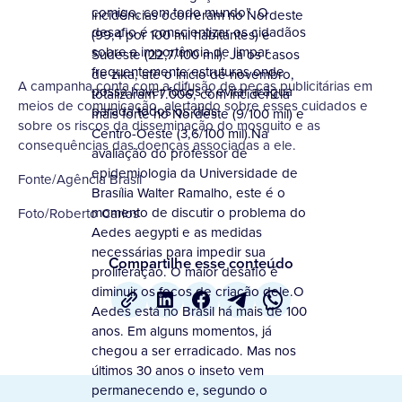
comigo, com todo mundo”. O
incidências ocorreram no Nordeste
desafio é conscientizar os cidadãos
(99,4 por 100 mil habitantes) e
sobre a importância de limpar
Sudeste (22,7/100 mil). Já os casos
frequentemente estruturas onde
de zika, até o início de novembro,
A campanha conta com a difusão de peças publicitárias em
possa haver focos e evitar a água
totalizaram 7.006, com incidência
meios de comunicação, alertando sobre esses cuidados e
parada todos os dias.
mais forte no Nordeste (9/100 mil) e
sobre os riscos da disseminação do mosquito e as
Centro-Oeste (3,6/100 mil).Na
consequências das doenças associadas a ele.
avaliação do professor de
epidemiologia da Universidade de
Fonte/Agência Brasil
Brasília Walter Ramalho, este é o
momento de discutir o problema do
Foto/Roberto Carlos
Aedes aegypti e as medidas
necessárias para impedir sua
Compartilhe esse conteúdo
proliferação. O maior desafio é
diminuir os focos de criação dele.O
Aedes está no Brasil há mais de 100
anos. Em alguns momentos, já
chegou a ser erradicado. Mas nos
últimos 30 anos o inseto vem
permanecendo e, segundo o