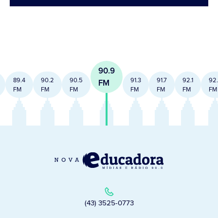
90.9
89.4
90.2
90.5
91.3
91.7
92.1
92
FM
FM
FM
FM
FM
FM
FM
FM
(43) 3525-0773