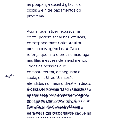
na poupança social digital, nos
ciclos 3 e 4 de pagamentos do
programa.
Agora, quem tiver recursos na
conta, poderá sacar nas lotéricas,
correspondentes Caixa Aqui ou
mesmo nas agências. A Caixa
reforça que não é preciso madrugar
nas filas à espera de atendimento.
Todas as pessoas que
comparecerem, de segunda a
login
sexta, das 8h às 13h, serão
atendidas no mesmo dia.Além disso,
é possível movimentar ou transferir
no aplicativo Caixa Tem, selecionar a
os recursos para contas em outros
opção “saque sem cartão” e “gerar
bancos por meio do aplicativo Caixa
código de saque”. Depois, o
Tem. Com ele é possível fazer
trabalhador deve inserir a senha
compras na internet e nas
para visualizar o código de saque na