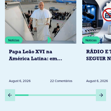
Notícias
Notícias
Papa Leão XVI na
RÁDIO E 
América Latina: em
SEGUIR 
novembro, visitará
RESTRIÇ
Uruguai, Argentina e
ELEITORA
Peru
DESTA Q
August 6, 2026
22 Comentários
August 6, 2026
DIA 6