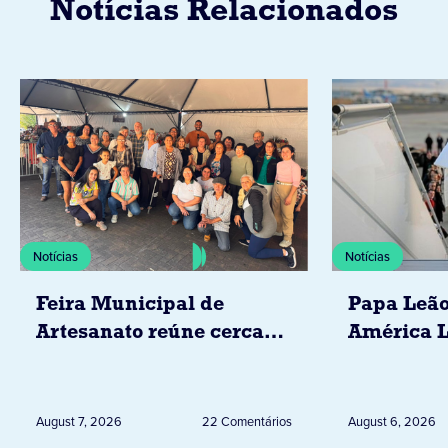
Notícias Relacionados
Notícias
Notícias
Feira Municipal de
Papa Leão
Artesanato reúne cerca
América L
de 20 expositores neste
novembro,
sábado em Jacarezinho
Uruguai, 
Peru
August 7, 2026
22 Comentários
August 6, 2026