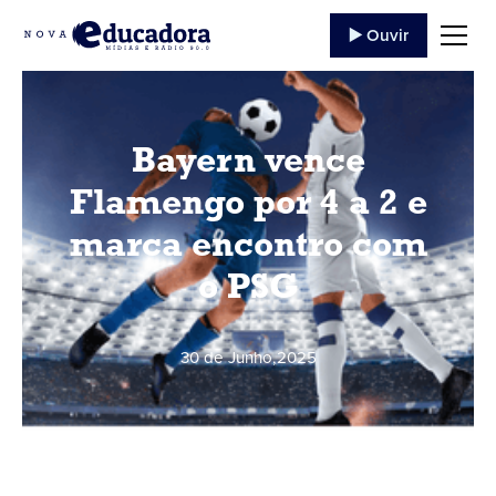
▶️ Ouvir
Bayern vence
Flamengo por 4 a 2 e
marca encontro com
o PSG
30 de Junho
,
2025