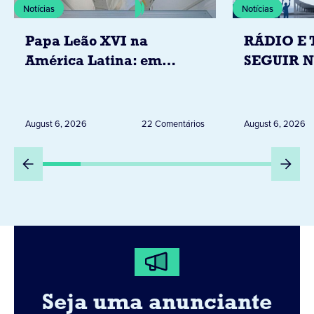
Notícias
Notícias
Papa Leão XVI na
RÁDIO E 
América Latina: em
SEGUIR 
novembro, visitará
RESTRIÇ
Uruguai, Argentina e
ELEITORA
Peru
DESTA Q
August 6, 2026
22 Comentários
August 6, 2026
DIA 6
Seja uma anunciante