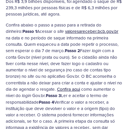
Dos R$ 3,9 bilhões disponíveis, foi agendado o saque de R$
239,3 milhões por pessoas físicas e de R$ 6,3 milhões por
pessoas jurídicas, até agora.
Confira abaixo o passo a passo para a retirada do
dinheiro:
Passo 1
Acessar o
valoresareceber.bcb.gov.br
site
na data e no período de saque informado na primeira
consulta. Quem esqueceu a data pode repetir o processo,
sem esperar o dia 7 de março.
Passo 2
Fazer
com a
login
conta Gov.br (nível prata ou ouro). Se o cidadão ainda não
tiver conta nesse nível, deve fazer logo o cadastro ou
aumentar o nível de segurança (no caso de contas tipo
bronze) no
ou no aplicativo Gov.br. O BC aconselha o
site
correntista a não deixar para criar a conta e ajustar o nível no
dia de agendar o resgate.
Confira aqui
como aumentar o
nível do
Gov.br.
Passo 3
Ler e aceitar o termo de
login
responsabilidade
Passo 4
Verificar o valor a receber, a
instituição que deve devolver o valor e a origem (tipo) do
valor a receber. O sistema poderá fornecer informações
adicionais, se for o caso. A primeira etapa da consulta só
informava a existência de valores a receber,, sem dar