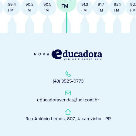
89.4
90.2
90.5
91.3
91.7
92.1
92
FM
FM
FM
FM
FM
FM
FM
FM
(43) 3525-0773
educadoravendas@uol.com.br
Rua Antônio Lemos, 807, Jacarezinho - PR