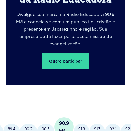
da Rádio Educadora
Divulgue sua marca na Rádio Educadora 90,9
FM e conecte-se com um público fiel, cristão e
presente em Jacarezinho e região. Sua
empresa pode fazer parte desta missão de
evangelização.
Quero participar
90.9
89.4
90.2
90.5
91.3
91.7
92.1
92
FM