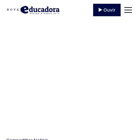
▶️ Ouvir
Boletim
Epidemiológico
13/04/2022
Imagem de capa de Alexey Hulsov por Pixabay...
14 de Abril
,
2022