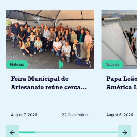
Notícias
Notícias
Feira Municipal de
Papa Leão
Artesanato reúne cerca
América L
de 20 expositores neste
novembro,
sábado em Jacarezinho
Uruguai, 
Peru
August 7, 2026
22 Comentários
August 6, 2026