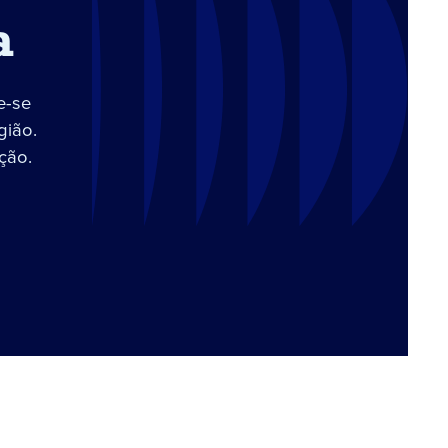
a
e-se
gião.
ção.