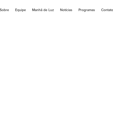
Sobre
Equipe
Manhã de Luz
Notícias
Programas
Contat
TIM EPIDEMIOL
(2022)
Face Prefeitura de Jacarezinho Imagem de DoroT Schenk por Pix
5 de Janeiro
,
2022