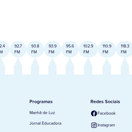
2.4
92.7
93.8
93.9
95.6
102.9
110.9
118.3
M
FM
FM
FM
FM
FM
FM
FM
Programas
Redes Sociais
Manhã de Luz
Facebook
Jornal Educadora
Instagram