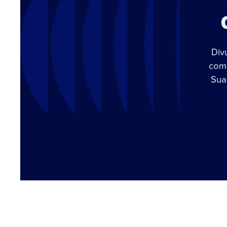
Div
com 
Sua