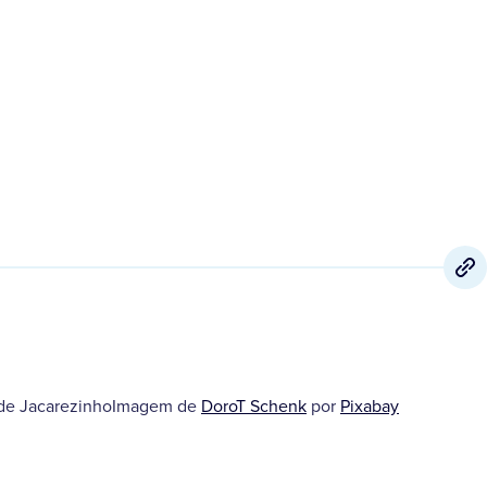
a de JacarezinhoImagem de
DoroT Schenk
por
Pixabay