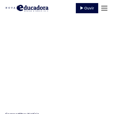
▶️ Ouvir
Boletim
Epidemiológico em
Jacarezinho
Fonte Face Prefeitura de Jacarezinho...
3 de Dezembro
,
2021