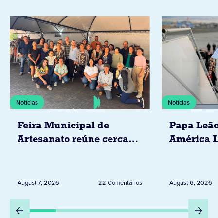
Notícias
Notícias
Feira Municipal de
Papa Leão
Artesanato reúne cerca
América L
de 20 expositores neste
novembro,
sábado em Jacarezinho
Uruguai, 
Peru
August 7, 2026
22 Comentários
August 6, 2026