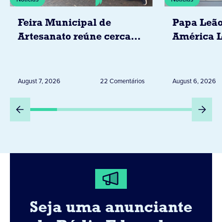
Feira Municipal de
Papa Leão
Artesanato reúne cerca
América L
de 20 expositores neste
novembro,
sábado em Jacarezinho
Uruguai, 
Peru
August 7, 2026
22 Comentários
August 6, 2026
Seja uma anunciante