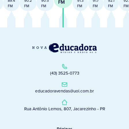
89.4
90.2
90.5
91.3
91.7
92.1
92
FM
FM
FM
FM
FM
FM
FM
FM
(43) 3525-0773
educadoravendas@uol.com.br
Rua Antônio Lemos, 807, Jacarezinho - PR