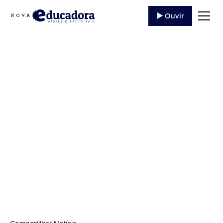
▶️ Ouvir
Boletim
Epidemioògico de
Jacarezinho
Fonte/Facebook Prefeitura de Jacarezinho...
23 de Janeiro
,
2022