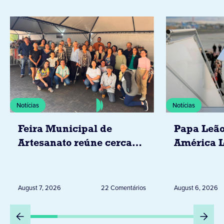
Notícias
Notícias
Feira Municipal de
Papa Leão
Artesanato reúne cerca
América L
de 20 expositores neste
novembro,
sábado em Jacarezinho
Uruguai, 
Peru
August 7, 2026
22 Comentários
August 6, 2026