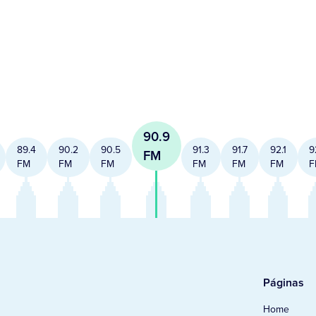
90.9
89.4
90.2
90.5
91.3
91.7
92.1
9
FM
FM
FM
FM
FM
FM
FM
F
Páginas
Home