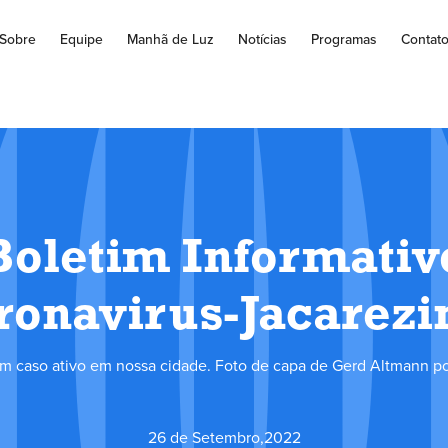
Sobre
Equipe
Manhã de Luz
Notícias
Programas
Contat
Boletim Informativ
ronavirus-Jacarezi
 caso ativo em nossa cidade. Foto de capa de Gerd Altmann por
26 de Setembro
,
2022