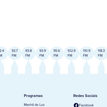
2.4
92.7
93.8
93.9
95.6
102.9
110.9
118.3
M
FM
FM
FM
FM
FM
FM
FM
Programas
Redes Sociais
Manhã de Luz
Facebook