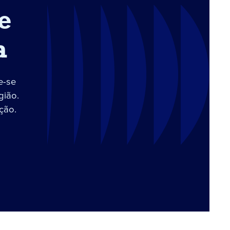
e
a
e-se
gião.
ção.