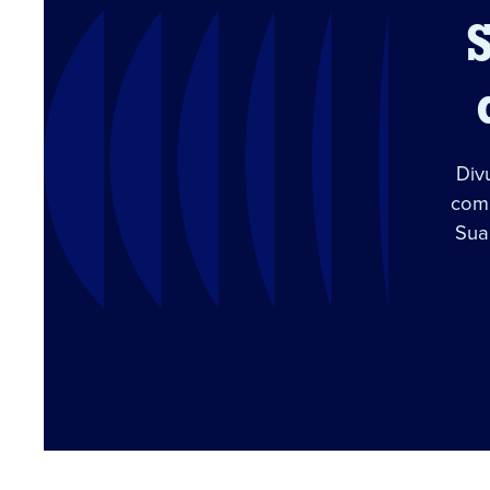
Div
com 
Sua