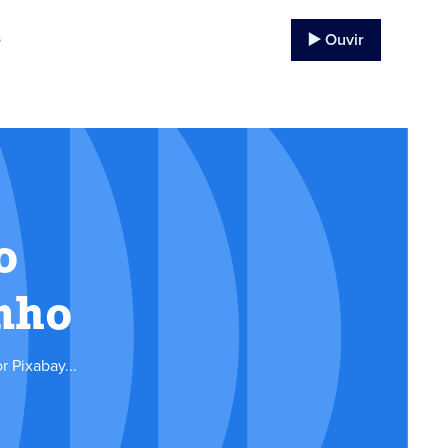
▶️ Ouvir
o
o
nho
 Pixabay...