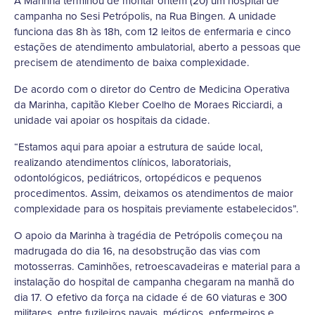
A Marinha terminou de montar ontem (20) um hospital de
campanha no Sesi Petrópolis, na Rua Bingen. A unidade
funciona das 8h às 18h, com 12 leitos de enfermaria e cinco
estações de atendimento ambulatorial, aberto a pessoas que
precisem de atendimento de baixa complexidade.
De acordo com o diretor do Centro de Medicina Operativa
da Marinha, capitão Kleber Coelho de Moraes Ricciardi, a
unidade vai apoiar os hospitais da cidade.
“Estamos aqui para apoiar a estrutura de saúde local,
realizando atendimentos clínicos, laboratoriais,
odontológicos, pediátricos, ortopédicos e pequenos
procedimentos. Assim, deixamos os atendimentos de maior
complexidade para os hospitais previamente estabelecidos”.
O apoio da Marinha à tragédia de Petrópolis começou na
madrugada do dia 16, na desobstrução das vias com
motosserras. Caminhões, retroescavadeiras e material para a
instalação do hospital de campanha chegaram na manhã do
dia 17. O efetivo da força na cidade é de 60 viaturas e 300
militares, entre fuzileiros navais, médicos, enfermeiros e