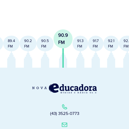
90.9
89.4
90.2
90.5
91.3
91.7
92.1
92
FM
FM
FM
FM
FM
FM
FM
FM
(43) 3525-0773