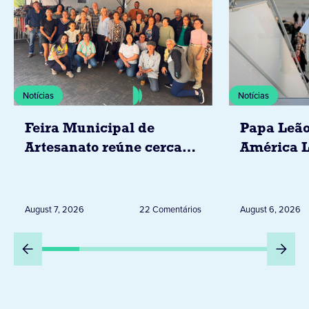
Notícias
Notícias
Feira Municipal de
Papa Leão
Artesanato reúne cerca
América L
de 20 expositores neste
novembro,
sábado em Jacarezinho
Uruguai, 
Peru
August 7, 2026
22 Comentários
August 6, 2026