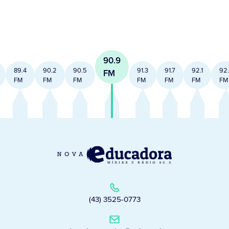
90.9
89.4
90.2
90.5
91.3
91.7
92.1
92
FM
FM
FM
FM
FM
FM
FM
FM
(43) 3525-0773