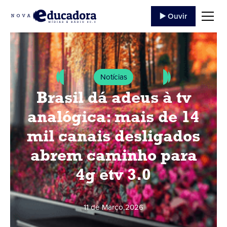
▶️ Ouvir
Notícias
Brasil dá adeus à tv
analógica: mais de 14
mil canais desligados
abrem caminho para
4g etv 3.0
11 de Março
,
2026