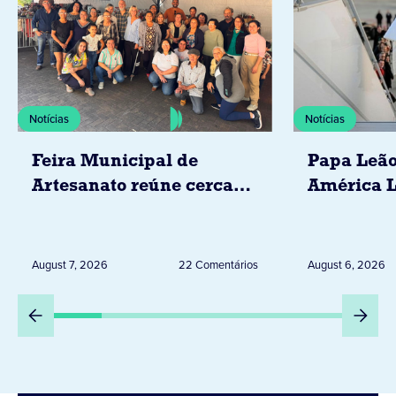
Notícias
Notícias
Feira Municipal de
Papa Leão
Artesanato reúne cerca
América L
de 20 expositores neste
novembro,
sábado em Jacarezinho
Uruguai, 
Peru
August 7, 2026
22 Comentários
August 6, 2026