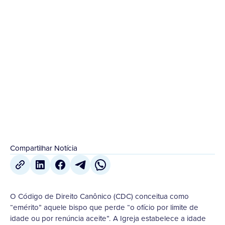
DA IGREJA
O Código de Direito Canônico (CDC) conceitua
como “emérito” aquele bispo que perde “o ofício
por limite de idade ou por renúncia aceite”. A
Igreja...
28 de Julho
,
2021
Compartilhar Notícia
O Código de Direito Canônico (CDC) conceitua como
“emérito” aquele bispo que perde “o ofício por limite de
idade ou por renúncia aceite”. A Igreja estabelece a idade