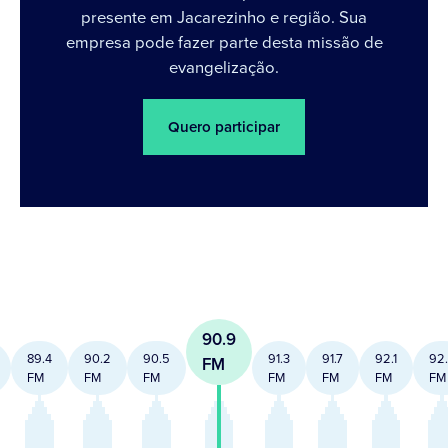
presente em Jacarezinho e região. Sua
empresa pode fazer parte desta missão de
evangelização.
Quero participar
90.9
89.4
90.2
90.5
91.3
91.7
92.1
92
FM
FM
FM
FM
FM
FM
FM
FM