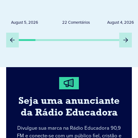
tempestades, ventos e
Diocese d
granizo previstos entre os
dias 6 e 8 de agosto
August 5, 2026
22 Comentários
August 4, 2026
Seja uma anunciante
da Rádio Educadora
Divulgue sua marca na Rádio Educadora 90,9
FM e conecte-se com um público fiel, cristão e