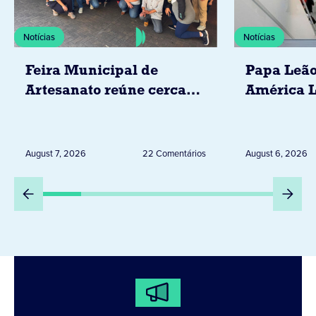
Notícias
Notícias
Feira Municipal de
Papa Leão
Artesanato reúne cerca
América L
de 20 expositores neste
novembro,
sábado em Jacarezinho
Uruguai, 
Peru
August 7, 2026
22 Comentários
August 6, 2026