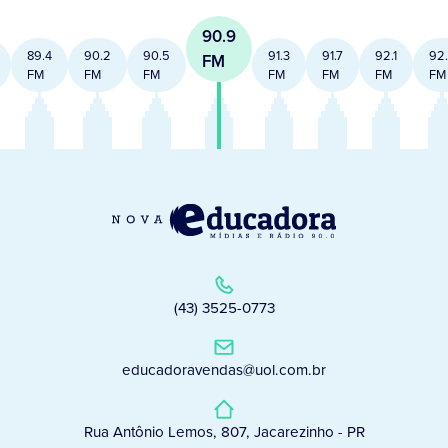
90.9
89.4
90.2
90.5
91.3
91.7
92.1
92
FM
FM
FM
FM
FM
FM
FM
FM
(43) 3525-0773
educadoravendas@uol.com.br
Rua Antônio Lemos, 807, Jacarezinho - PR