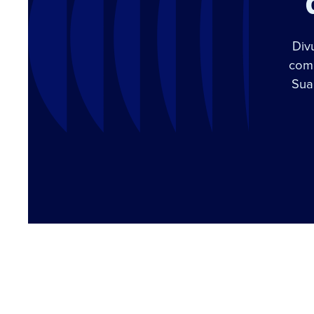
Div
com 
Sua