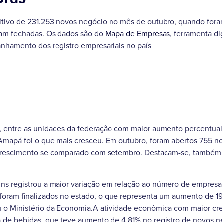
ositivo de 231.253 novos negócio no mês de outubro, quando for
am fechadas. Os dados são do
Mapa de Empresas
, ferramenta di
hamento dos registro empresariais no país
, entre as unidades da federação com maior aumento percentual 
Amapá foi o que mais cresceu. Em outubro, foram abertos 755
crescimento se comparado com setembro. Destacam-se, também, 
tins registrou a maior variação em relação ao número de empres
 foram finalizados no estado, o que representa um aumento de 1
ou o Ministério da Economia.A atividade econômica com maior c
ta de bebidas, que teve aumento de 4,81% no registro de novos n