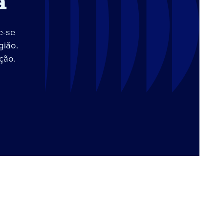
a
e-se
gião.
ção.