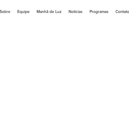
Sobre
Equipe
Manhã de Luz
Notícias
Programas
Contat
 tem saldo de mais
l empresas abertas
outubro
rir novos negócios é de dois dias e 17 horas O Brasil teve saldo
novos negócio no mês de...