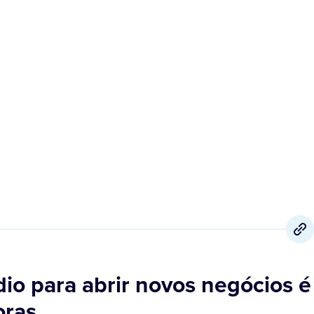
9 de Novembro
,
2020
o para abrir novos negócios é
oras