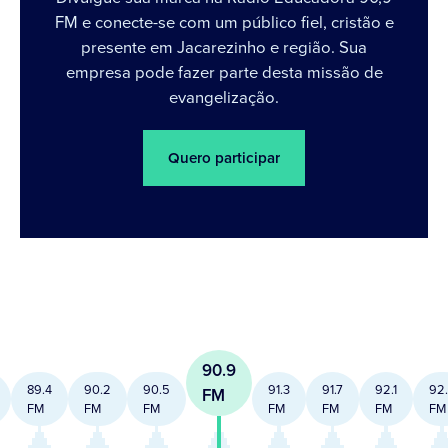
FM e conecte-se com um público fiel, cristão e
presente em Jacarezinho e região. Sua
empresa pode fazer parte desta missão de
evangelização.
Quero participar
90.9
89.4
90.2
90.5
91.3
91.7
92.1
92
FM
FM
FM
FM
FM
FM
FM
FM