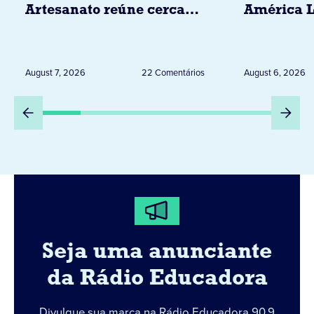
Artesanato reúne cerca
América L
de 20 expositores neste
novembro,
sábado em Jacarezinho
Uruguai, 
Peru
August 7, 2026
22 Comentários
August 6, 2026
Seja uma anunciante
da Rádio Educadora
Divulgue sua marca na Rádio Educadora 90,9